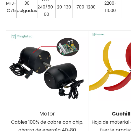
MFJ-
30
2200-
240/50-
20-130
700-1280
15
C75
pulgadas
11000
60
Motor
Cuchil
Cables 100% de cobre con chip,
Hoja de material 
ahorro de energía 40~80
fuerte produ