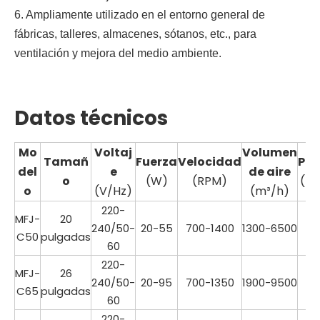
6. Ampliamente utilizado en el entorno general de
fábricas, talleres, almacenes, sótanos, etc., para
ventilación y mejora del medio ambiente.
Datos técnicos
Mo
Voltaj
Volumen
Tamañ
Fuerza
Velocidad
Pes
del
e
de aire
o
(W)
(RPM)
(kg
o
(V/Hz)
(m³/h)
220-
MFJ-
20
240/50-
20-55
700-1400
1300-6500
13
C50
pulgadas
60
220-
MFJ-
26
240/50-
20-95
700-1350
1900-9500
14
C65
pulgadas
60
220-