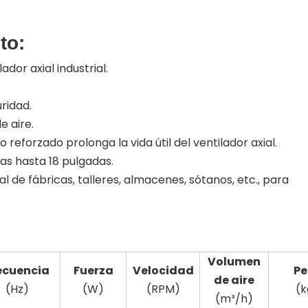
to:
dor axial industrial.
ridad.
e aire.
 reforzado prolonga la vida útil del ventilador axial.
as hasta 18 pulgadas.
l de fábricas, talleres, almacenes, sótanos, etc., para
Volumen
ecuencia
Fuerza
Velocidad
Pe
de aire
(Hz)
(W)
(RPM)
(k
(m³/h)