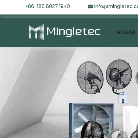
86-186 8027 1940
info@mingletec.
+

HOGAR