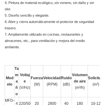
4. Pintura de material ecológico, sin veneno, sin daño y sin
olor.
5. Diseño sencillo y elegante.
6. Abre y cierra automáticamente el protector de seguridad
trasero.
7. Ampliamente utilizado en cocinas, restaurantes y
almacenes, etc., para ventilación y mejora del medio
ambiente.
Ta
m
Voltaj
Volumen
Mod
Fuerza
Velocidad
Ruido
Solicitud
a
e
de aire
elo
(W)
(RPM)
(dB)
(m²)
ñ
(V/Hz)
(m³/h)
o
MFD-
4
220/50
20
2800
40
180
10-12