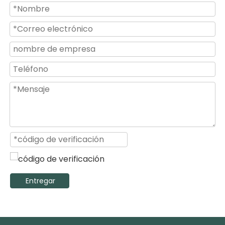
MFJ-MS 26 Ventilador de niebla con soporte industrial de refrigeración para exteriores de 30 pulgadas
MFJ-MS 26 Ventilador de niebla por pulverización de agua industrial eléctrico de 30 pulgadas
Entregar
Fan industrial de gran tamaño de la niebla del agua de la refrigeración por aire de Bldc de Warehouse 36inch
Ventilador de nebulización de agua industrial de alta presión con varilla ajustable