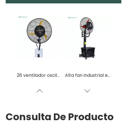
26 ventilador oscilante montado en la pared eléctrico de la niebla del espray de agua de Bldc de 30 pulgadas
Alta fan industrial eficiente de la niebla del espray de agua de la refrigeración por aire del motor BLDC
Consulta De Producto