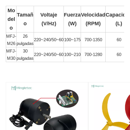
Mo
Tamañ
Voltaje
Fuerza
Velocidad
Capacida
del
o
(V/Hz)
(W)
(RPM)
(L)
o
MFJ-
26
220~240/50~60
100~175
700-1350
60
M26
pulgadas
MFJ-
30
220~240/50~60
100~210
700-1280
60
M30
pulgadas