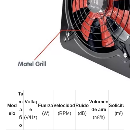
Ta
m
Voltaj
Volumen
Mod
Fuerza
Velocidad
Ruido
Solicitud
a
e
de aire
elo
(W)
(RPM)
(dB)
(m²)
ñ
(V/Hz)
(m³/h)
o